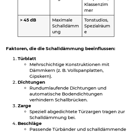
Klassenzim
mer
> 45 dB
Maximale
Tonstudios,
Schalldämm
Spezialräum
ung
e
Faktoren, die die Schalldämmung beeinflussen:
Türblatt
Mehrschichtige Konstruktionen mit
Dämmkern (z. B. Vollspanplatten,
Gipskern).
Dichtungen
Rundumlaufende Dichtungen und
automatische Bodendichtungen
verhindern Schallbrücken.
Zarge
Speziell abgedichtete Türzargen tragen zur
Schalldämmung bei.
Beschläge
Passende Türbänder und schalldämmende