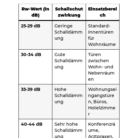
Rw-Wert (in
Schallschut
Einsatzberei
dB)
zwirkung
ch
25-29 dB
Geringe
Standard-
Schalldämm
Innentüren
ung
für
Wohnräume
30-34 dB
Gute
Türen
Schalldämm
zwischen
ung
Wohn- und
Nebenräum
en
35-39 dB
Hohe
Wohnungsei
Schalldämm
ngangstüre
ung
n, Büros,
Hotelzimme
r
40-44 dB
Sehr hohe
Konferenzrä
Schalldämm
ume,
ung
Arztpraxen,