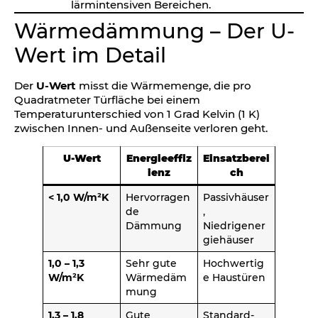
lärmintensiven Bereichen.
Wärmedämmung – Der U-
Wert im Detail
Der
U-Wert
misst die Wärmemenge, die pro
Quadratmeter Türfläche bei einem
Temperaturunterschied von 1 Grad Kelvin (1 K)
zwischen Innen- und Außenseite verloren geht.
U-Wert
Energieeffiz
Einsatzberei
ienz
ch
< 1,0 W/m²K
Hervorragen
Passivhäuser
de
,
Dämmung
Niedrigener
giehäuser
1,0 – 1,3
Sehr gute
Hochwertig
W/m²K
Wärmedäm
e Haustüren
mung
1,3 – 1,8
Gute
Standard-