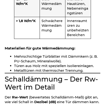
W/m²K
Wärmedäm
Haustüren,
mung
Nebeneinga
ngstüren
> 1,8 W/m²K
Schwächere
Innenraumt
Wärmedäm
üren zu
mung
unbeheizten
Bereichen
Materialien für gute Wärmedämmung:
Mehrschichtige Türblätter mit Dämmkern (z. B.
PU-Schaum, Mineralwolle).
Türen aus Holz mit speziellen Isoliereinlagen.
Metalltüren mit thermischer Trennung.
Schalldämmung – Der Rw-
Wert im Detail
Der
Rw-Wert
(bewertetes Schalldämm-Maß) gibt an,
wie viel Schall in
Dezibel (dB)
eine Tür dämmen kann.