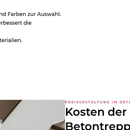
nd Farben zur Auswahl.
rbessert die
rialien.
PREISGESTALTUNG IM DET
Kosten der 
Beton­trep