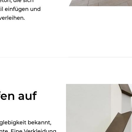
ton, die sich
il einfügen und
erleihen.
fen auf
nglebigkeit bekannt,
nte. Eine Verkleidung