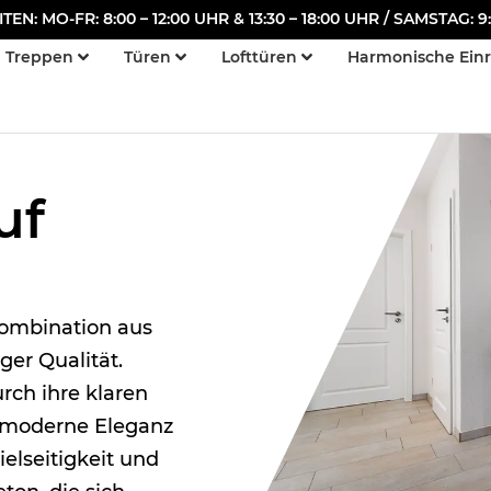
N: MO-FR: 8:00 – 12:00 UHR & 13:30 – 18:00 UHR / SAMSTAG: 9:
Treppen
Türen
Lofttüren
Harmonische Ein
uf
Kombination aus
er Qualität.
urch ihre klaren
t moderne Eleganz
ielseitigkeit und