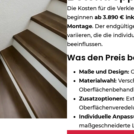
Die Kosten für die Verkl
beginnen
ab 3.890 € ink
Montage
. Der endgülti
variieren, die die indiv
beeinflussen.
Was den Preis be
Maße und Design:
G
Materialwahl:
Versc
Oberflächenbehand
Zusatzoptionen:
Ext
Oberflächenveredel
Individuelle Anpas
maßgeschneiderte 