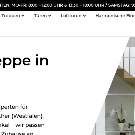
N: MO-FR: 8:00 – 12:00 UHR & 13:30 – 18:00 UHR / SAMSTAG: 9:
Treppen
Türen
Lofttüren
Harmonische Ein
eppe in
perten für
er (Westfalen).
ikal – wir passen
r Zuhause an.