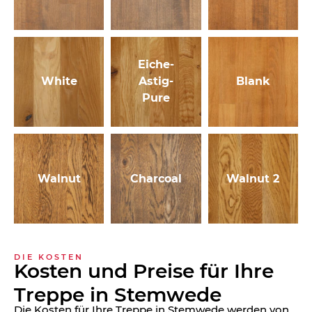
Eiche-
White
Astig-
Blank
Pure
Walnut
Charcoal
Walnut 2
DIE KOSTEN
Kosten und Preise für Ihre
Treppe in Stemwede
Die Kosten für Ihre Treppe in Stemwede werden von