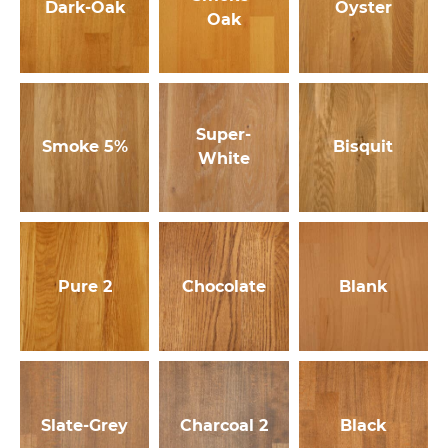
Dark-Oak
Oyster
Oak
Super-
Smoke 5%
Bisquit
White
Pure 2
Chocolate
Blank
Slate-Grey
Charcoal 2
Black