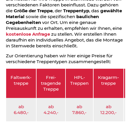
verschiedenen Faktoren beeinflusst. Dazu gehören
die
Größe der Treppe
, der
Treppentyp
, das
gewählte
Material
sowie die spezifischen
baulichen
Gegebenheiten
vor Ort. Um eine genaue
Preisauskunft zu erhalten, empfehlen wir Ihnen, eine
kostenlose Anfrage
zu stellen. Wir erstellen Ihnen
daraufhin ein individuelles Angebot, das die Montage
in Stemwede bereits einschließt.
Zur Orientierung haben wir hier einige Preise für
verschiedene Treppentypen zusammengestellt:
Faltwerk­
Frei­
HPL-
Kragarm­
S
treppe
tragende
Treppen
treppe
Treppe
ab
ab
ab
ab
6.480,-
4.240,-
7.860,-
12.200,-
3