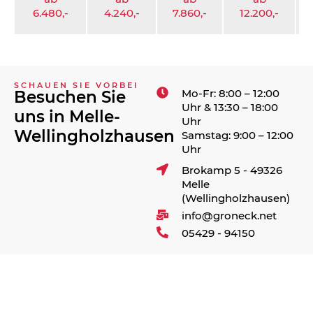
6.480,-
4.240,-
7.860,-
12.200,-
3
SCHAUEN SIE VORBEI
Mo-Fr: 8:00 – 12:00
Besuchen Sie
Uhr & 13:30 – 18:00
uns in Melle-
Uhr
Wellingholzhausen
Samstag: 9:00 – 12:00
Uhr
Brokamp 5 - 49326
Melle
(Wellingholzhausen)
info@groneck.net
05429 - 94150