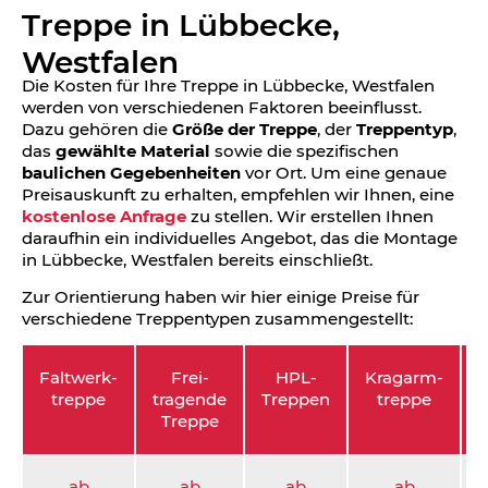
Treppe in Lübbecke,
Westfalen
Die Kosten für Ihre Treppe in Lübbecke, Westfalen
werden von verschiedenen Faktoren beeinflusst.
Dazu gehören die
Größe der Treppe
, der
Treppentyp
,
das
gewählte Material
sowie die spezifischen
baulichen Gegebenheiten
vor Ort. Um eine genaue
Preisauskunft zu erhalten, empfehlen wir Ihnen, eine
kostenlose Anfrage
zu stellen. Wir erstellen Ihnen
daraufhin ein individuelles Angebot, das die Montage
in Lübbecke, Westfalen bereits einschließt.
Zur Orientierung haben wir hier einige Preise für
verschiedene Treppentypen zusammengestellt:
Faltwerk­
Frei­
HPL-
Kragarm­
S
treppe
tragende
Treppen
treppe
Treppe
ab
ab
ab
ab