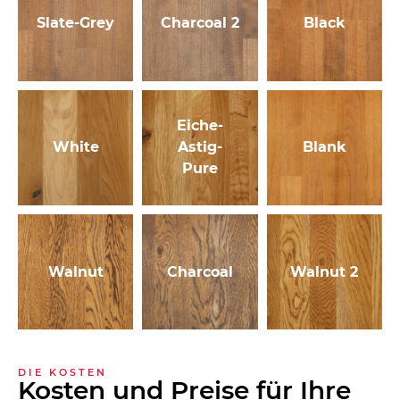
Slate-Grey
Charcoal 2
Black
Eiche-
White
Astig-
Blank
Pure
Walnut
Charcoal
Walnut 2
DIE KOSTEN
Kosten und Preise für Ihre