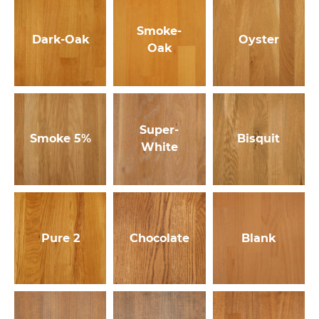
Smoke-
Dark-Oak
Oyster
Oak
Super-
Smoke 5%
Bisquit
White
Pure 2
Chocolate
Blank