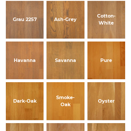
Cotton-
Grau 2257
Ash-Grey
White
Havanna
Savanna
Pure
Smoke-
Dark-Oak
Oyster
Oak