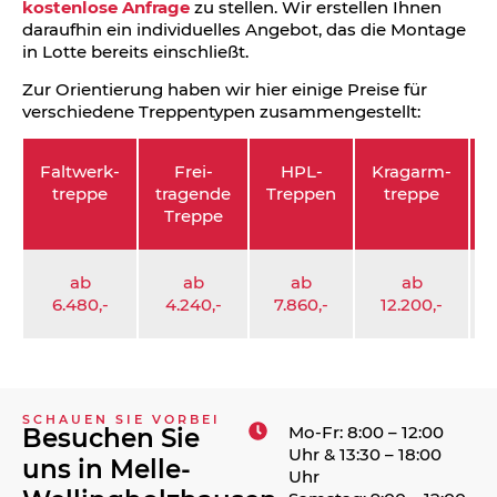
kostenlose Anfrage
zu stellen. Wir erstellen Ihnen
daraufhin ein individuelles Angebot, das die Montage
in Lotte bereits einschließt.
Zur Orientierung haben wir hier einige Preise für
verschiedene Treppentypen zusammengestellt:
Faltwerk­
Frei­
HPL-
Kragarm­
S
treppe
tragende
Treppen
treppe
Treppe
ab
ab
ab
ab
6.480,-
4.240,-
7.860,-
12.200,-
3
SCHAUEN SIE VORBEI
Mo-Fr: 8:00 – 12:00
Besuchen Sie
Uhr & 13:30 – 18:00
uns in Melle-
Uhr