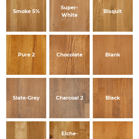
Super-
Smoke 5%
Bisquit
White
Pure 2
Chocolate
Blank
Slate-Grey
Charcoal 2
Black
Eiche-