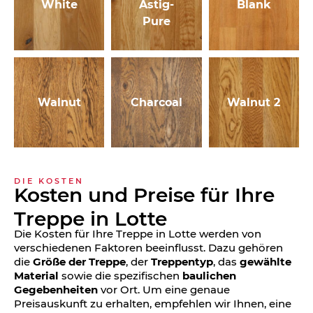
White
Astig-
Blank
Pure
Walnut
Charcoal
Walnut 2
DIE KOSTEN
Kosten und Preise für Ihre
Treppe in Lotte
Die Kosten für Ihre Treppe in Lotte werden von
verschiedenen Faktoren beeinflusst. Dazu gehören
die
Größe der Treppe
, der
Treppentyp
, das
gewählte
Material
sowie die spezifischen
baulichen
Gegebenheiten
vor Ort. Um eine genaue
Preisauskunft zu erhalten, empfehlen wir Ihnen, eine