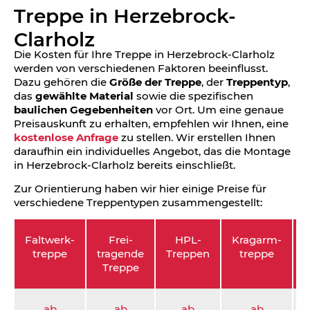
Treppe in Herzebrock-
Clarholz
Die Kosten für Ihre Treppe in Herzebrock-Clarholz
werden von verschiedenen Faktoren beeinflusst.
Dazu gehören die
Größe der Treppe
, der
Treppentyp
,
das
gewählte Material
sowie die spezifischen
baulichen Gegebenheiten
vor Ort. Um eine genaue
Preisauskunft zu erhalten, empfehlen wir Ihnen, eine
kostenlose Anfrage
zu stellen. Wir erstellen Ihnen
daraufhin ein individuelles Angebot, das die Montage
in Herzebrock-Clarholz bereits einschließt.
Zur Orientierung haben wir hier einige Preise für
verschiedene Treppentypen zusammengestellt:
Faltwerk­
Frei­
HPL-
Kragarm­
S
treppe
tragende
Treppen
treppe
Treppe
ab
ab
ab
ab