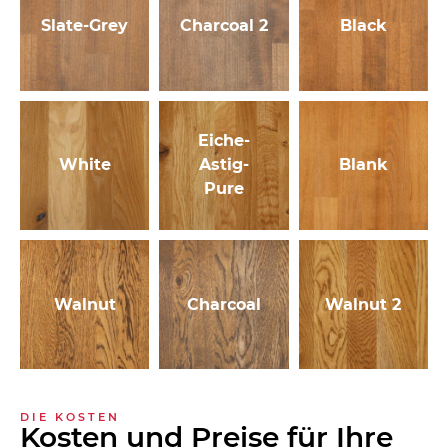
Slate-Grey
Charcoal 2
Black
Eiche-
White
Astig-
Blank
Pure
Walnut
Charcoal
Walnut 2
DIE KOSTEN
Kosten und Preise für Ihre