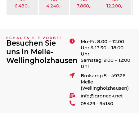
6.480,-
4.240,-
7.860,-
12.200,-
3
SCHAUEN SIE VORBEI
Mo-Fr: 8:00 – 12:00
Besuchen Sie
Uhr & 13:30 – 18:00
uns in Melle-
Uhr
Wellingholzhausen
Samstag: 9:00 – 12:00
Uhr
Brokamp 5 - 49326
Melle
(Wellingholzhausen)
info@groneck.net
05429 - 94150