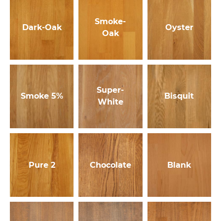
Smoke-
Dark-Oak
Oyster
Oak
Super-
Smoke 5%
Bisquit
White
Pure 2
Chocolate
Blank