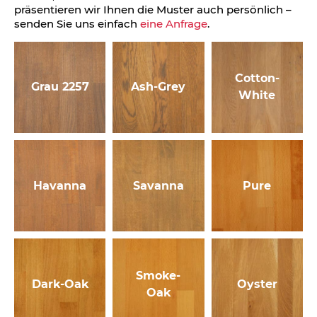
präsentieren wir Ihnen die Muster auch persönlich –
senden Sie uns einfach
eine Anfrage
.
Cotton-
Grau 2257
Ash-Grey
White
Havanna
Savanna
Pure
Smoke-
Dark-Oak
Oyster
Oak