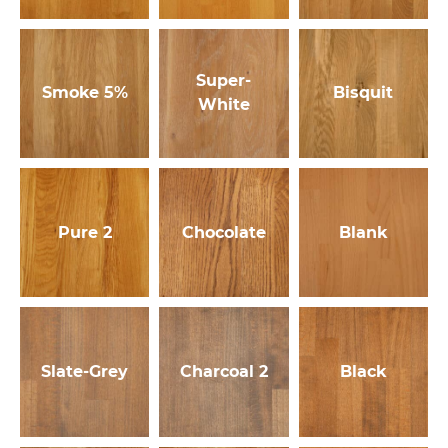
Super-
Smoke 5%
Bisquit
White
Pure 2
Chocolate
Blank
Slate-Grey
Charcoal 2
Black