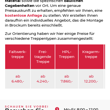
Material
sowie die spezifischen
baulichen
Gegebenheiten
vor Ort. Um eine genaue
Preisauskunft zu erhalten, empfehlen wir Ihnen, eine
kostenlose Anfrage
zu stellen. Wir erstellen Ihnen
daraufhin ein individuelles Angebot, das die Montage
in Brockum bereits einschließt.
Zur Orientierung haben wir hier einige Preise für
verschiedene Treppentypen zusammengestellt:
Faltwerk­
Frei­
HPL-
Kragarm­
S
treppe
tragende
Treppen
treppe
Treppe
ab
ab
ab
ab
6.480,-
4.240,-
7.860,-
12.200,-
3
SCHAUEN SIE VORBEI
Mo-Fr: 8:00 – 12:00