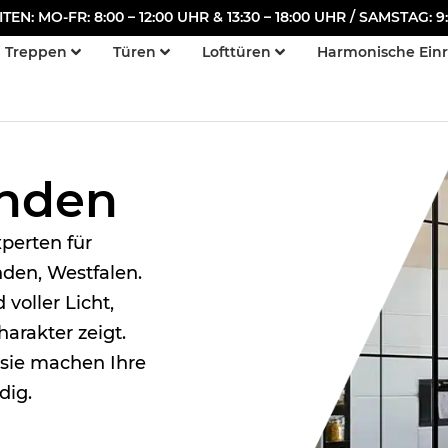
N: MO-FR: 8:00 – 12:00 UHR & 13:30 – 18:00 UHR / SAMSTAG: 9:
Treppen
Türen
Lofttüren
Harmonische Ein
ahden
perten für
den, Westfalen.
 voller Licht,
arakter zeigt.
– sie machen Ihre
dig.