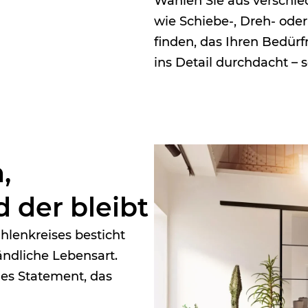
Wählen Sie aus verschie
wie Schiebe-, Dreh- ode
finden, das Ihren Bedürf
ins Detail durchdacht – 
,
d der bleibt
lenkreises besticht
ändliche Lebensart.
nes Statement, das