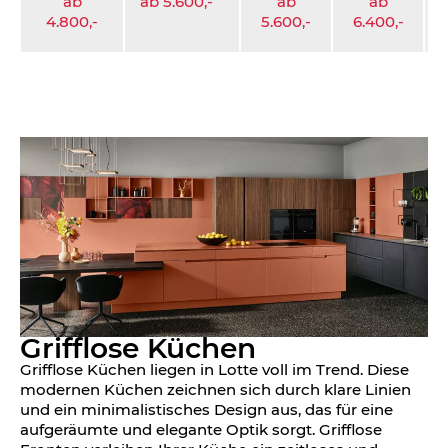
ab
ab 5.600,-
ab
ab
a
4.800,-
5.600,-
6.400,-
Grifflose Küchen
Grifflose Küchen liegen in Lotte voll im Trend. Diese
modernen Küchen zeichnen sich durch klare Linien
und ein minimalistisches Design aus, das für eine
aufgeräumte und elegante Optik sorgt. Grifflose