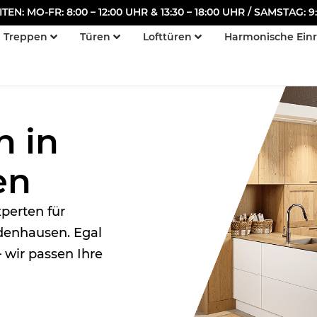
N: MO-FR: 8:00 – 12:00 UHR & 13:30 – 18:00 UHR / SAMSTAG: 9:
Treppen
Türen
Lofttüren
Harmonische Ein
n in
en
perten für
ddenhausen. Egal
 wir passen Ihre