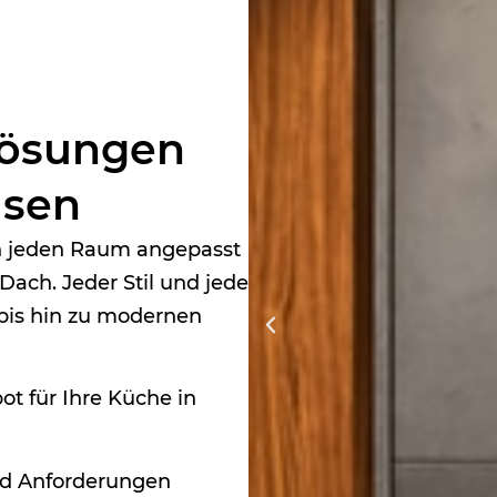
­lösungen
usen
an jeden Raum angepasst
Dach. Jeder Stil und jede
 bis hin zu modernen
t für Ihre Küche in
nd Anforderungen