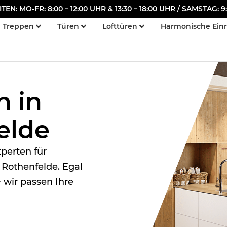
N: MO-FR: 8:00 – 12:00 UHR & 13:30 – 18:00 UHR / SAMSTAG: 9:
Treppen
Türen
Lofttüren
Harmonische Ein
n in
elde
perten für
 Rothenfelde. Egal
 wir passen Ihre